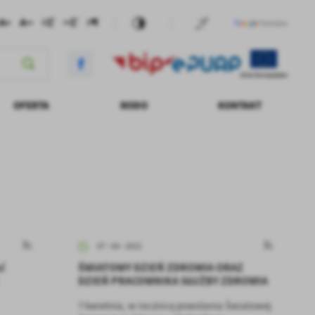
OFERTA
RODO
KONTAKT
CYJNA ZDROWIA
KONTRAHENCI
DO POBRANIA
PRACOWNICY
USŁUGI ONLINE
PUBLIKACJA WIZERUNKU
DOBRY POSIŁEK W SZPITALU
ZNIE
REKRUTACJA
ŻYWIENIE DLA ZDROWIA
07 - 04 - 2021
yć
ŚWIATOWY DZIEŃ ZDROWIA ORAZ
DZIEŃ PRACOWNIKA SŁUŻBY ZDROWIA
7 kwietnia, w rocznicę powstania Światowej