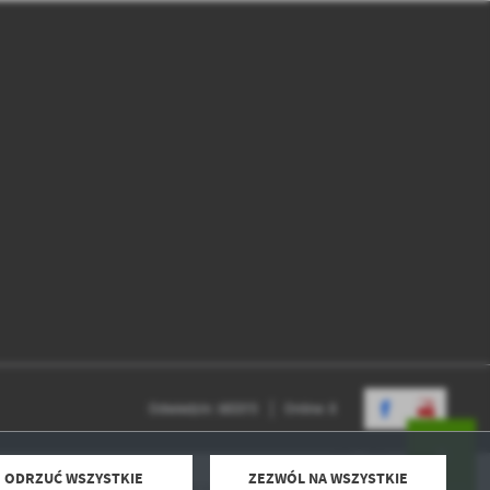
.
a
w
Odwiedzin: 583373
Online: 8
ODRZUĆ WSZYSTKIE
ZEZWÓL NA WSZYSTKIE
Powered by
2ClickPortal® - Portale nowej generacji