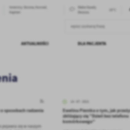
Imieniny: Dorota, Konrad,
Słabe Opady
19°C
Kajetan
Deszczu
AKTUALNOŚCI
DLA PACJENTA
POBYT REFUNDOWANY PRZEZ NFZ
GALERIA
PACJENT
WSKAZANIA DO LECZENIA
PORADNIA KONSULTA
PSYCHICZNEGO
A I ZAOBOWIĄZANIA
PORADNIA PSYCHOLOGICZNA DLA
PROJEKTY UNIJNE
POCZTA ELEKTRONICZNA
ZASADY I TRYB PRZYJĘĆ
nia
MŁODZIEŻY
CENNIK
ORGANIZACYJNA
KARIERA
FACEBOOK
PROGRAM TERAPEUTYCZNY
DEKLARACJA DOSTĘPNOŚCI
MONITORING WIZYJNY
CECHY OSOBY ZDROWEJ PSYCHIC
NAJCZĘŚCIEJ ZADAWANE PYTANIA
14 - 07 - 2021
 o sposobach radzenia
Ewelina Pientka o tym, jak przeż
zbliżający się "Dzień bez telefonu
komórkowego"
es pojawia się w naszym