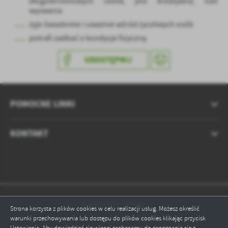
długoterminowych celów, jest kreatywna, lubi
wyzwania
żyje świadomie i uważnie wśród życzliwych osób
potrafi zadbać o kondycje fizyczną
UDOSTĘPNIJ
POMOCNE LINKI
KONTAKT
Odwiedzin: 583580
Strona korzysta z plików cookies w celu realizacji usług. Możesz określić
warunki przechowywania lub dostępu do plików cookies klikając przycisk
Online: 2
Ustawienia. Aby dowiedzieć się więcej zachęcamy do zapoznania się z